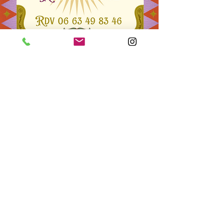
Constellation familiale
S'affranchir de son passé
✨
Constellation familiale – Un voyage au
cœur des lignées
✨
La Constellation est une rencontre unique
entre ma méthode et la constellation
familiale,
Cet accompagnement permet de :
Mettre en lumière les mémoires
transgénérationnelles,
Canalisation avec vos ancêtres
Libérer les loyautés invisibles,
Retrouver sa juste place en tant que